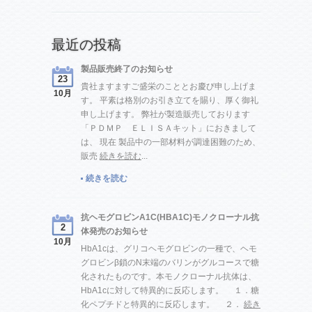
最近の投稿
製品販売終了のお知らせ
23
貴社ますますご盛栄のこととお慶び申し上げま
10月
す。 平素は格別のお引き立てを賜り、厚く御礼
申し上げます。 弊社が製造販売しております
「ＰＤＭＰ ＥＬＩＳＡキット」におきまして
は、 現在 製品中の一部材料が調達困難のため、
販売
続きを読む
...
続きを読む
抗ヘモグロビンA1C(HBA1C)モノクローナル抗
2
体発売のお知らせ
10月
HbA1cは、グリコヘモグロビンの一種で、ヘモ
グロビンβ鎖のN末端のバリンがグルコースで糖
化されたものです。本モノクローナル抗体は、
HbA1cに対して特異的に反応します。 １．糖
化ペプチドと特異的に反応します。 ２．
続き